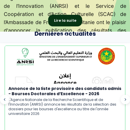
- Édition 2026
l'avancement d’un projet « TEMM
Scientifique et de l'Innovation et
de l'Innovation (ANRSI) annonce les résultats de la
de l’Innovation (ANRSI) et le Service de
Recherche Scientifique et de l’Innovation (ANRSI),
de l'Innovation (ANRSI) a signé aujourd'hui à
sélection des dossiers pour les bourses
Coopération et d’Action Culturelle (SCAC) de
M. Taleb-Khyar CHEIKH MALAININE a effectué le
Nouakchott une convention de coopération avec
»
l'Institut Supérieur d'Anglais.
Lire la suite
d'excellence - Édition 2026.
l’Ambassade de France en Mauritanie ont le plaisir
mardi 28 juillet une visite à l'Institut Supérieur du
l'Institut Supérieur d'Anglais (ISA), placé sous la
d'annoncer la publication des résultats des
Numérique (SupNum)
double tutelle du Ministère de la Défense Nationale
Dernières actualités
bourses du Programme Commun de Mobilité
et du Ministère de l'Enseignement Supérieur et de
Recherche attribuées pour l’édition 2026.
la Recherche Scientifique.
Annonce de la liste provisoire des candidats admis
- Bourses Doctorales d’Excellence - 2026
L'Agence Nationale de la Recherche Scientifique et de
l'Innovation (ANRSI) annonce les résultats de la sélection des
dossiers pour les bourses d'excellence au titre de l'année
universitaire 2026